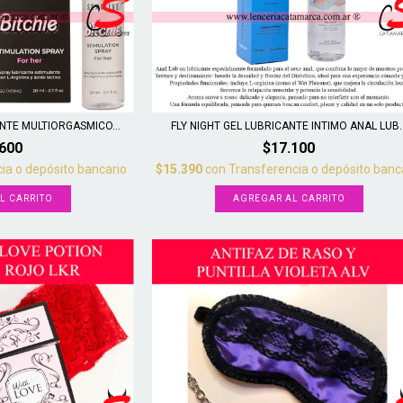
NTE MULTIORGASMICO...
FLY NIGHT GEL LUBRICANTE INTIMO ANAL LUB..
.600
$17.100
ia o depósito bancario
$15.390
con
Transferencia o depósito banc