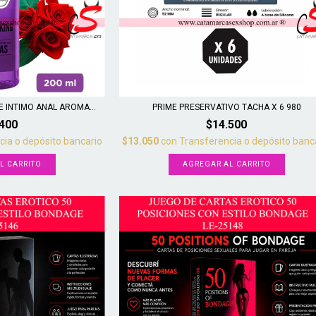
 INTIMO ANAL AROMA...
PRIME PRESERVATIVO TACHA X 6 980
.400
$14.500
cia o depósito bancario
$13.050
con
Transferencia o depósito banc