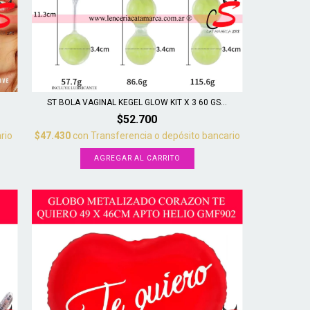
ST BOLA VAGINAL KEGEL GLOW KIT X 3 60 GS...
$52.700
rio
$47.430
con
Transferencia o depósito bancario