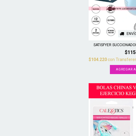
ENVÍ
SATISFYER SUCCIONADOR 
$115
$104.220
con
Transferen