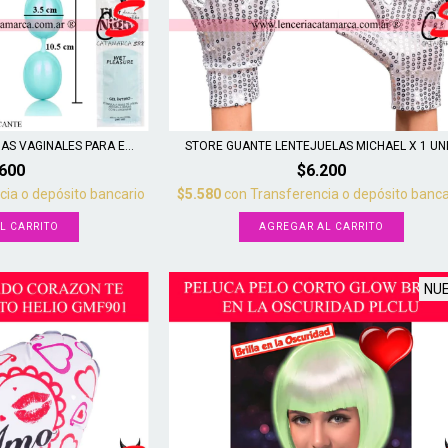
S VAGINALES PARA E...
STORE GUANTE LENTEJUELAS MICHAEL X 1 UNI.
.600
$6.200
cia o depósito bancario
$5.580
con
Transferencia o depósito banca
AGREGAR AL CARRITO
NU